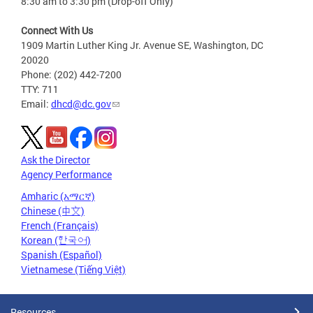
8:30 am to 3:30 pm (Drop-off Only)
Connect With Us
1909 Martin Luther King Jr. Avenue SE, Washington, DC
20020
Phone: (202) 442-7200
TTY: 711
Email:
dhcd@dc.gov
Ask the Director
Agency Performance
Amharic (አማርኛ)
Chinese (中文)
French (Français)
Korean (한국어)
Spanish (Español)
Vietnamese (Tiếng Việt)
Resources