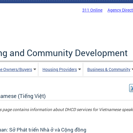
311 Online
Agency Direc
ing and Community Development
e Owners/Buyers
Housing Providers
Business & Community
namese (Tiếng Việt)
s page contains information about DHCD services for Vietnamese speak
an: Sở Phát triển Nhà ở và Cộng đồng