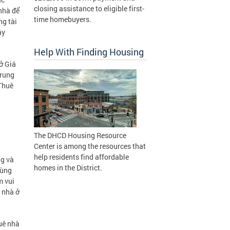
closing assistance to eligible first-
nhà để
time homebuyers.
ng tài
ây
Help With Finding Housing
ở Giá
Trung
 Thuê
The DHCD Housing Resource
Center is among the resources that
help residents find affordable
ng và
homes in the District.
dùng
m vui
g nhà ở
uê nhà