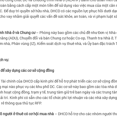
oàn bằng cách cấp một món tiền để sử dụng vào việc mua của một căn 
DC. Để duy trì quyền sở hữu nhà, DHCD có các nguồn lực phục hồi dưới dạ
 cho vay nhằm giải quyết các vấn đề sức khỏe, an toàn, và vi phạm luật x
nh Nhà ở và Chung cư
– Phòng này bao gồm các chủ đề như Đơn vị Nhà 
hăng (ADU), Chuyển đổi và bán Chung cư hoặc Co-op, Thanh tra Nhà ở, 
m nhà, Phân vùng (IZ), Kiểm soát dịch vụ thuê nhà, và Ủy ban đặc trách
ch vụ:
ợ để xây dựng các cơ sở cộng đồng
Tài chính của DHCD cấp kinh phí để hỗ trợ phát triển các cơ sở cộng đồ
 mại nào phục vụ các khu phố DC. Các cơ sở này bao gồm các tòa nhà 
nh hoạt cộng đồng, trạm y tế, trung tâm giữ trẻ ban ngày và các trung tâ
iải trí. Kinh phí có sẵn cho các tổ chức phi lợi nhuận và các nhà xây dựn
á rẻ thông qua thủ tục RFP.
ỡ người ở thuê có cơ hội mua nhà
– DHCD hỗ trợ cho các nhóm người th