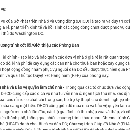
 vụ:
vụ của Sở Phát triển Nhà ở và Cộng đồng (DHCD) là tạo ra và duy trì cơ 
giá rẻ, phát triển kinh tế và hồi sinh các cộng đồng chưa được phục vụ đ
i thủ đô Washington DC.
ương trình cốt lõi/Giới thiệu các Phòng Ban
Tài chính - Tạo lập và bảo quản các đơn vị nhà ở giá rẻ là rất quan trọng
do đó, kinh phí để xây dựng các căn nhà cho thuê, bán hoặc xây dựng cá
h hoạt cộng đồng nhằm phục vụ người dân DC đều được thực hiện qua 
ính và qua Thủ tục Duyệt xét Hàng năm (RFP) của phòng này.
 nhà và Bảo vệ quyền làm chủ nhà
- Thông qua các tổ chức dựa vào cộn
 DHCD cung cấp các dịch vụ như tư vấn nhà ở, ngăn tịch thu nhà, xác địn
oát các rủi ro có chất chì trong sơn, hỗ trợ kỹ thuật cho doanh nghiệp nh
ỡ sửa sang mặt tiền. DHCD cũng giúp đỡ mua nhà và bảo vệ quyền làm 
o người mua nhà lần đầu, các hộ gia đình có thu nhập vừa và thấp, và c
iên thành phố, thông qua nhiều chương trình khác nhau: Chương trình G
à (HPAP) dành cho tất cả cư dân DC; Chương trình Giúp đỡ Nhà ở (EHA
ho công chức DC và Chương trình Nhà ở (NEAHP) dành cho đoàn viên c