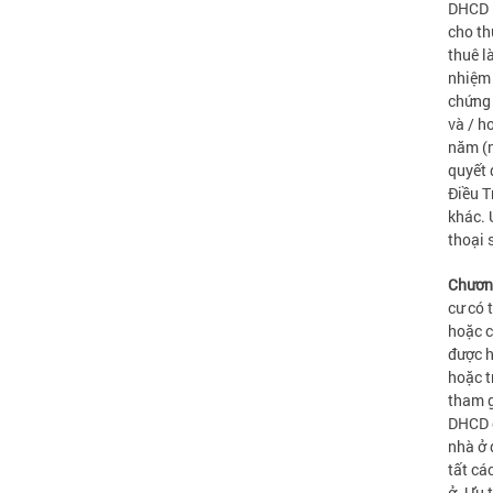
DHCD p
cho th
thuê l
nhiệm 
chứng 
và / h
năm (n
quyết 
Điều T
khác. 
thoại 
Chương
cư có 
hoặc c
được h
hoặc t
tham g
DHCD đ
nhà ở 
tất cá
ở. Ưu 