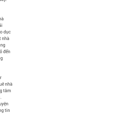
hà
ải
áo dục
át nhà
ung
hỏ đến
ng
r
huê nhà
ng tâm
.
guyện
g tin