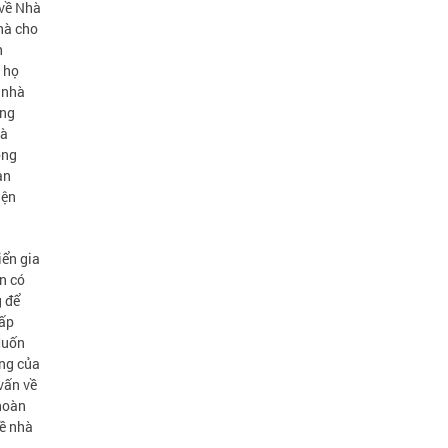
 về Nhà
Nhà cho
h
, họ
 nhà
àng
và
òng
an
iện
iển gia
ện có
g để
hấp
Muốn
ăng của
vấn về
hoàn
về nhà