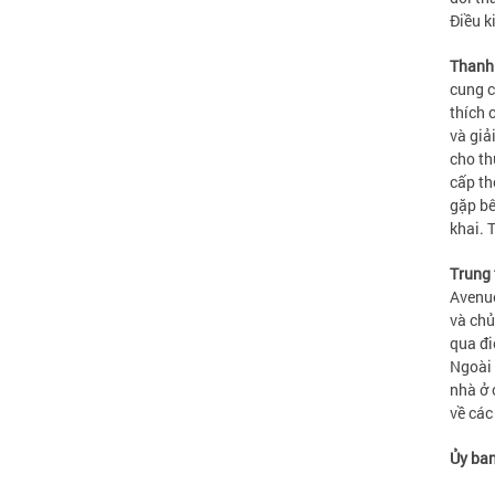
Điều k
Thanh 
cung c
thích 
và giả
cho th
cấp th
gặp bê
khai. 
Trung 
Avenue
và chủ
qua đi
Ngoài 
nhà ở 
về các
Ủy ban