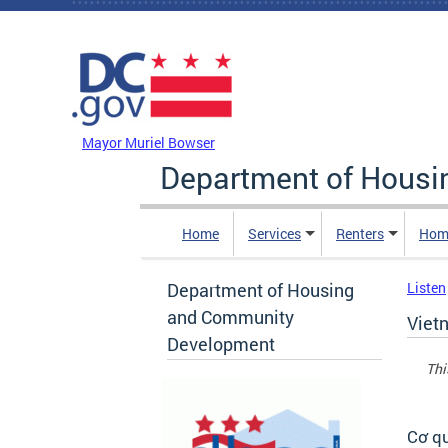
Skip to main content
DC Agency Top Menu
Mayor Muriel Bowser
Department of Hous
Home
Services
Renters
Hom
Department of Housing
Listen
and Community
Viet
Development
Thi
Cơ qu