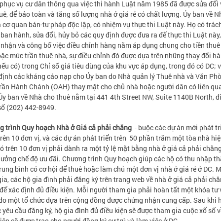
hục vụ cư dân thông qua việc thi hành Luật năm 1985 đã được sửa đổi
uê, để bảo toàn và tăng số lượng nhà ở giá rẻ có chất lượng. Ủy ban về 
à cơ quan bán-tư pháp độc lập, có nhiệm vụ thực thi Luật này. Họ có trác
ban hành, sửa đổi, hủy bỏ các quy định được đưa ra để thực thi Luật này
nhận và công bố việc điều chỉnh hàng năm áp dụng chung cho tiền thuê
oặc mức trần thuê nhà, sự điều chỉnh đó được dựa trên những thay đổi h
ếu có) trong Chỉ số giá tiêu dùng của khu vực áp dụng, trong đó có DC; 
định các kháng cáo nạp cho Ủy ban do Nhà quản lý Thuê nhà và Văn Ph
rần Hành Chánh (OAH) thay mặt cho chủ nhà hoặc người dân có liên qu
Ủy ban về Nhà cho thuê nằm tại 441 4th Street NW, Suite 1140B North, đ
số (202) 442-8949.
 trình Quy hoạch Nhà ở Giá cả phải chăng
- buộc các dự án mới phát tr
trên 10 đơn vị, và các dự án phát triển trên 50 phần trăm một tòa nhà hi
ó trên 10 đơn vị phải dành ra một tỷ lệ mặt bằng nhà ở giá cả phải chăn
ưởng chế độ ưu đãi. Chương trình Quy hoạch giúp các hộ có thu nhập t
rung bình có cơ hội để thuê hoặc làm chủ một đơn vị nhà ở giá rẻ ở DC. 
ia, các hộ gia đình phải đăng ký trên trang web về nhà ở giá cả phải ch
ể xác định đủ điều kiện. Mỗi người tham gia phải hoàn tất một khóa tư 
do một tổ chức dựa trên cộng đồng được chứng nhận cung cấp. Sau khi 
c yêu cầu đăng ký, hộ gia đình đủ điều kiện sẽ được tham gia cuộc xổ số 
tiên sẽ được trao cho người đăng ký cư trú và làm việc ở DC.