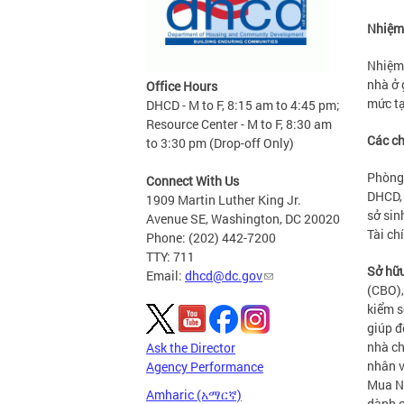
Nhiệm
Nhiệm 
nhà ở 
Office Hours
mức tạ
DHCD - M to F, 8:15 am to 4:45 pm;
Resource Center - M to F, 8:30 am
Các ch
to 3:30 pm (Drop-off Only)
Phòng 
Connect With Us
DHCD, 
1909 Martin Luther King Jr.
sở sin
Avenue SE, Washington, DC 20020
Tài ch
Phone: (202) 442-7200
TTY: 711
Sở hữu
Email:
dhcd@dc.gov
(CBO),
kiểm s
giúp đ
nhà ch
Ask the Director
nhân v
Agency Performance
Mua Nh
Amharic (አማርኛ)
dành c