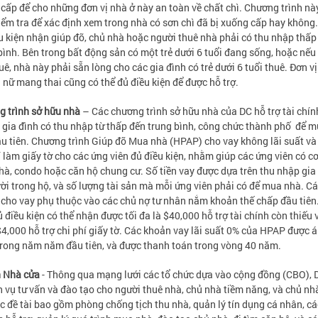
cấp để cho những đơn vị nhà ở này an toàn về chất chì. Chương trình nà
iểm tra để xác định xem trong nhà có sơn chì đã bị xuống cấp hay khôn
u kiện nhận giúp đỡ, chủ nhà hoặc người thuê nhà phải có thu nhập thấp
bình. Bên trong bất động sản có một trẻ dưới 6 tuổi đang sống, hoặc nếu
uê, nhà này phải sẵn lòng cho các gia đình có trẻ dưới 6 tuổi thuê. Đơn v
 nữ mang thai cũng có thể đủ điều kiện để được hỗ trợ.
 trình sở hữu nhà
– Các chương trình sở hữu nhà của DC hỗ trợ tài chín
 gia đình có thu nhập từ thấp đến trung bình, công chức thành phố để 
u tiên. Chương trình Giúp đỡ Mua nhà (HPAP) cho vay không lãi suất và 
í làm giấy tờ cho các ứng viên đủ điều kiện, nhằm giúp các ứng viên có cơ
à, condo hoặc căn hộ chung cư. Số tiền vay được dựa trên thu nhập gia 
ời trong hộ, và số lượng tài sản mà mỗi ứng viên phải có để mua nhà. C
cho vay phụ thuộc vào các chủ nợ tư nhân nắm khoản thế chấp đầu tiên
ủ điều kiện có thể nhận được tối đa là $40,000 hỗ trợ tài chính còn thiếu 
4,000 hỗ trợ chi phí giấy tờ. Các khoản vay lãi suất 0% của HPAP được 
rong năm năm đầu tiên, và được thanh toán trong vòng 40 năm.
n Nhà cửa
- Thông qua mạng lưới các tổ chức dựa vào cộng đồng (CBO),
h vụ tư vấn và đào tạo cho người thuê nhà, chủ nhà tiềm năng, và chủ nh
ác đề tài bao gồm phòng chống tịch thu nhà, quản lý tín dụng cá nhân, c