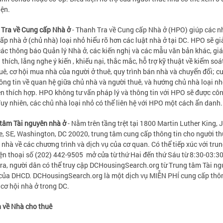
iện.
Tra về Cung cấp Nhà ở
- Thanh Tra về Cung cấp Nhà ở (HPO) giúp các n
ấp nhà ở (chủ nhà) loại nhỏ hiểu rõ hơn các luật nhà ở tại DC. HPO sẽ gi
các thông báo Quản lý Nhà ở, các kiến nghị và các mẫu văn bản khác, gi
i thích, lắng nghe ý kiến , khiếu nại, thắc mắc, hỗ trợ kỹ thuật về kiểm so
uê, cơ hội mua nhà của người ở thuê, quy trình bán nhà và chuyển đổi; c
ông tin về quan hệ giữa chủ nhà và người thuê, và hướng chủ nhà loại n
n thích hợp. HPO không tư vấn pháp lý và thông tin với HPO sẽ được cô
Tuy nhiên, các chủ nhà loại nhỏ có thể liên hệ với HPO một cách ẩn danh.
tâm Tài nguyên nhà ở
- Nằm trên tầng trệt tại 1800 Martin Luther King, J
, SE, Washington, DC 20020, trung tâm cung cấp thông tin cho người t
 nhà về các chương trình và dịch vụ của cơ quan. Có thể tiếp xúc với tru
ện thoại số (202) 442-9505 mở cửa từ thứ Hai đến thứ Sáu từ 8:30-03:30
ra, người dân có thể truy cập DCHousingSearch.org từ Trung tâm Tài n
của DHCD. DCHousingSearch.org là một dịch vụ MIỄN PHÍ cung cấp thôn
 cơ hội nhà ở trong DC.
 về Nhà cho thuê