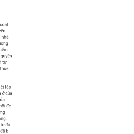
 soát
yện
ị nhà
tượng
kiểm
h quyền
i tự
 thuê
ệt lập
à ở của
sửa
mối đe
ơng
àng.
 tư đủ
 đã bị