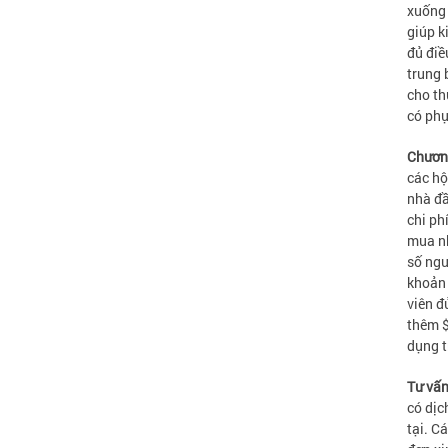
xuống 
giúp k
đủ điề
trung 
cho th
có phụ
Chương
các hộ
nhà đầ
chi ph
mua nh
số ngư
khoản 
viên đ
thêm $
dụng t
Tư vấ
có dịc
tại. C