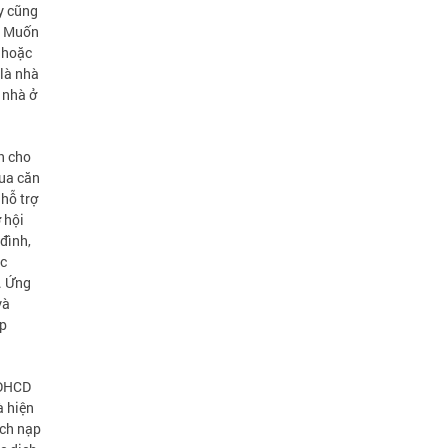
y cũng
g. Muốn
 hoặc
 là nhà
ị nhà ở
h cho
mua căn
hỗ trợ
 hội
đình,
ác
. Ứng
và
áp
 DHCD
à hiện
ách nạp