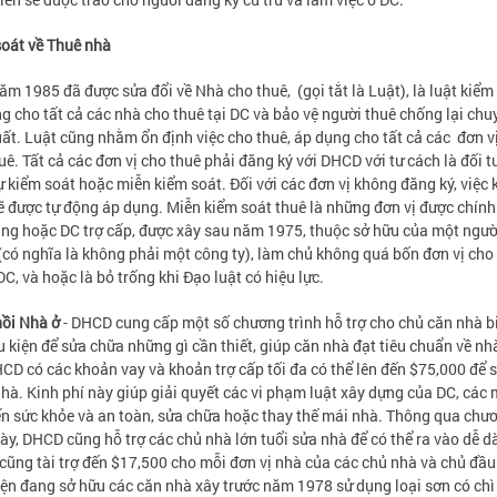
oát về Thuê nhà
ăm 1985 đã được sửa đổi về Nhà cho thuê, (gọi tắt là Luật), là luật kiểm
g cho tất cả các nhà cho thuê tại DC và bảo vệ người thuê chống lại chu
uất. Luật cũng nhằm ổn định việc cho thuê, áp dụng cho tất cả các đơn v
uê. Tất cả các đơn vị cho thuê phải đăng ký với DHCD với tư cách là đối 
ự kiểm soát hoặc miễn kiểm soát. Đối với các đơn vị không đăng ký, việc 
ẽ được tự động áp dụng. Miễn kiểm soát thuê là những đơn vị được chín
ang hoặc DC trợ cấp, được xây sau năm 1975, thuộc sở hữu của một ngườ
(có nghĩa là không phải một công ty), làm chủ không quá bốn đơn vị cho
DC, và hoặc là bỏ trống khi Đạo luật có hiệu lực.
ồi Nhà ở
- DHCD cung cấp một số chương trình hỗ trợ cho chủ căn nhà bi
u kiện để sửa chữa những gì cần thiết, giúp căn nhà đạt tiêu chuẩn về nh
CD có các khoản vay và khoản trợ cấp tối đa có thể lên đến $75,000 để 
hà. Kinh phí này giúp giải quyết các vi phạm luật xây dựng của DC, các 
n sức khỏe và an toàn, sửa chữa hoặc thay thế mái nhà. Thông qua chư
này, DHCD cũng hỗ trợ các chủ nhà lớn tuổi sửa nhà để có thể ra vào dễ d
ũng tài trợ đến $17,500 cho mỗi đơn vị nhà của các chủ nhà và chủ đầu
iện đang sở hữu các căn nhà xây trước năm 1978 sử dụng loại sơn có chì