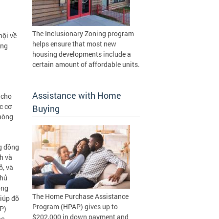
The Inclusionary Zoning program
hội về
helps ensure that most new
úng
housing developments include a
certain amount of affordable units.
Assistance with Home
 cho
c cơ
Buying
Phòng
g đồng
h và
ỏ, và
chủ
ông
The Home Purchase Assistance
iúp đỡ
Program (HPAP) gives up to
P)
$202,000 in down payment and
ác