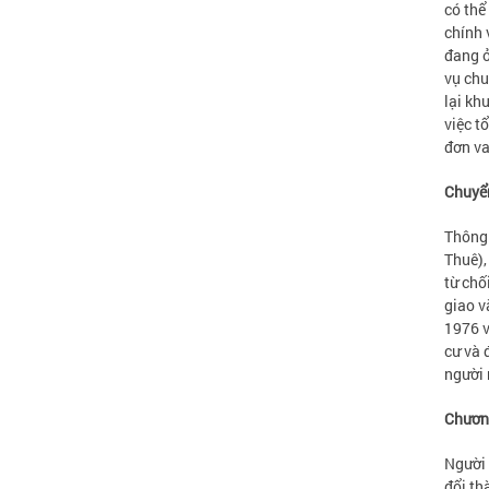
có thể
chính 
đang ở
vụ chu
lại kh
việc t
đơn va
Chuyể
Thông 
Thuê),
từ chố
giao v
1976 v
cư và 
người 
Chương
Người 
đổi th