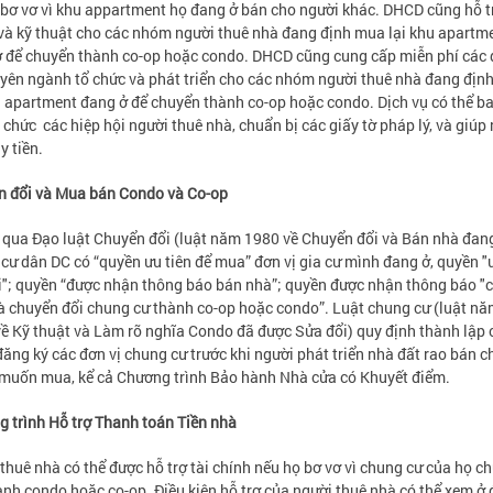
 bơ vơ vì khu appartment họ đang ở bán cho người khác. DHCD cũng hỗ tr
và kỹ thuật cho các nhóm người thuê nhà đang định mua lại khu apartm
 để chuyển thành co-op hoặc condo. DHCD cũng cung cấp miễn phí các 
yên ngành tổ chức và phát triển cho các nhóm người thuê nhà đang địn
u apartment đang ở để chuyển thành co-op hoặc condo. Dịch vụ có thể 
ổ chức các hiệp hội người thuê nhà, chuẩn bị các giấy tờ pháp lý, và giúp
y tiền.
n đổi và Mua bán Condo và Co-op
qua Đạo luật Chuyển đổi (luật năm 1980 về Chuyển đổi và Bán nhà đan
 cư dân DC có “quyền ưu tiên để mua” đơn vị gia cư mình đang ở, quyền "
i"; quyền “được nhận thông báo bán nhà”; quyền được nhận thông báo "
à chuyển đổi chung cư thành co-op hoặc condo”. Luật chung cư (luật n
ề Kỹ thuật và Làm rõ nghĩa Condo đã được Sửa đổi) quy định thành lập
đăng ký các đơn vị chung cư trước khi người phát triển nhà đất rao bán c
muốn mua, kể cả Chương trình Bảo hành Nhà cửa có Khuyết điểm.
 trình Hỗ trợ Thanh toán Tiền nhà
thuê nhà có thể được hỗ trợ tài chính nếu họ bơ vơ vì chung cư của họ c
ành condo hoặc co-op. Điều kiện hỗ trợ của người thuê nhà có thể xem ở 