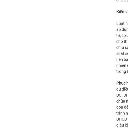
Kiểm s
Luật n
áp dụn
trục x
cho th
chịu s
soát s
liên b
nhiên 
trong 
Phục h
đủ điề
DC. DH
chữa n
dọa đế
trình 
DHCD c
điều k