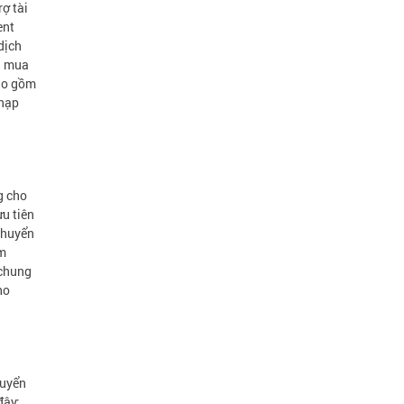
ợ tài
ent
dịch
h mua
bao gồm
 nạp
g cho
ưu tiên
chuyển
ăm
 chung
ho
huyển
đây: