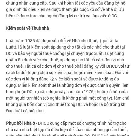
chứng nhận cung cấp. Sau khi hoàn tất các yêu cầu đăng ký, hộ
gia đình đủ điều kiện sẽ được tham gia cuộc xổ số về nhà ở. Ưu
tiên sẽ được trao cho người đăng ký cư trú và làm việc ở DC.
Kiểm soát về Thuê nhà
Luật năm 1985 đã được sửa đổi về Nhà cho thuê, (gọi tắt là
Luật), là luật kiểm soát áp dụng cho tất cả các nhà cho thuê tại
DC và bảo vệ người thuê chống lại chuyện trục xuất. Luật cũng
nhằm ổn định việc cho thuê, áp dụng cho tất cả các đơn vị nhà
cho thuê. Tất cả các đơn vị cho thuê phải đăng ký với DHCD với tư
cách là đối tượng chịu sự kiểm soát hoặc miễn kiểm soát. Đối với
các đơn vị không đăng ký, việc kiểm soát sẽ được tự động áp
dụng. Miễn kiểm soát thuê là những đơn vị được chính quyền liên
bang hoặc DC trợ cấp, được xây sau năm 1975, thuộc sở hữu của
một người tự nhiên (có nghĩa là không phải một công ty), làm chủ
không quá bốn đơn vị cho thuê trong DC, và hoặc là bỏ trống khi
Đạo luật có hiệu lực.
Phục hồi Nhà ở
- DHCD cung cấp một số chương trình hỗ trợ cho
chủ căn nhà biệt lập đủ điều kiện để sửa chữa những gì cần thiết,
giúp căn nhà đạt tiêu chuẩn về nhà ở của DC. DHCD có các khoản