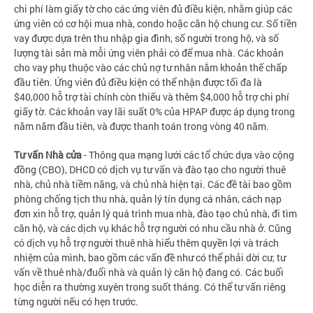
chi phí làm giấy tờ cho các ứng viên đủ điều kiện, nhằm giúp các
ứng viên có cơ hội mua nhà, condo hoặc căn hộ chung cư. Số tiền
vay được dựa trên thu nhập gia đình, số người trong hộ, và số
lượng tài sản mà mỗi ứng viên phải có để mua nhà. Các khoản
cho vay phụ thuộc vào các chủ nợ tư nhân nắm khoản thế chấp
đầu tiên. Ứng viên đủ điều kiện có thể nhận được tối đa là
$40,000 hỗ trợ tài chính còn thiếu và thêm $4,000 hỗ trợ chi phí
giấy tờ. Các khoản vay lãi suất 0% của HPAP được áp dụng trong
năm năm đầu tiên, và được thanh toán trong vòng 40 năm.
Tư vấn Nhà cửa
- Thông qua mạng lưới các tổ chức dựa vào cộng
đồng (CBO), DHCD có dịch vụ tư vấn và đào tạo cho người thuê
nhà, chủ nhà tiềm năng, và chủ nhà hiện tại. Các đề tài bao gồm
phòng chống tịch thu nhà, quản lý tín dụng cá nhân, cách nạp
đơn xin hỗ trợ, quản lý quá trình mua nhà, đào tạo chủ nhà, đi tìm
căn hộ, và các dịch vụ khác hỗ trợ người có nhu cầu nhà ở. Cũng
có dịch vụ hỗ trợ người thuê nhà hiểu thêm quyền lợi và trách
nhiệm của mình, bao gồm các vấn đề như có thể phải dời cư, tư
vấn về thuê nhà/đuổi nhà và quản lý căn hộ đang có. Các buổi
học diễn ra thường xuyên trong suốt tháng. Có thể tư vấn riêng
từng người nếu có hẹn trước.