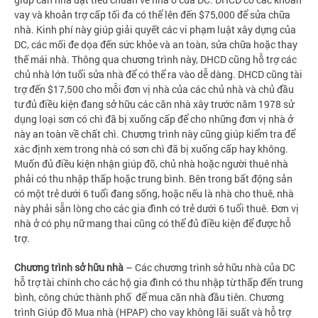
vay và khoản trợ cấp tối đa có thể lên đến $75,000 để sửa chữa
nhà. Kinh phí này giúp giải quyết các vi phạm luật xây dựng của
DC, các mối đe dọa đến sức khỏe và an toàn, sửa chữa hoặc thay
thế mái nhà. Thông qua chương trình này, DHCD cũng hỗ trợ các
chủ nhà lớn tuổi sửa nhà để có thể ra vào dễ dàng. DHCD cũng tài
trợ đến $17,500 cho mỗi đơn vị nhà của các chủ nhà và chủ đầu
tư đủ điều kiện đang sở hữu các căn nhà xây trước năm 1978 sử
dụng loại sơn có chì đã bị xuống cấp để cho những đơn vị nhà ở
này an toàn về chất chì. Chương trình này cũng giúp kiểm tra để
xác định xem trong nhà có sơn chì đã bị xuống cấp hay không.
Muốn đủ điều kiện nhận giúp đỡ, chủ nhà hoặc người thuê nhà
phải có thu nhập thấp hoặc trung bình. Bên trong bất động sản
có một trẻ dưới 6 tuổi đang sống, hoặc nếu là nhà cho thuê, nhà
này phải sẵn lòng cho các gia đình có trẻ dưới 6 tuổi thuê. Đơn vị
nhà ở có phụ nữ mang thai cũng có thể đủ điều kiện để được hỗ
trợ.
Chương trình sở hữu nhà
– Các chương trình sở hữu nhà của DC
hỗ trợ tài chính cho các hộ gia đình có thu nhập từ thấp đến trung
bình, công chức thành phố để mua căn nhà đầu tiên. Chương
trình Giúp đỡ Mua nhà (HPAP) cho vay không lãi suất và hỗ trợ