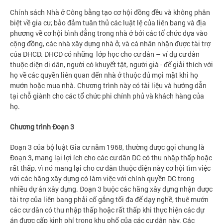
Chính sách Nhà ở Công bằng tạo cơ hội đồng đều và không phân
biệt về gia cư, bảo đảm tuân thủ các luật lệ của liên bang và địa
phương về cơ hội bình đẳng trong nhà ở bởi các tổ chức dựa vào
cộng đồng, các nhà xây dựng nhà ở, và cá nhân nhận được tài trợ
của DHCD. DHCD có những lớp học cho cư dân – ví dụ cư dân
thuộc diện di dân, người có khuyết tật, người già - để giải thích với
họ về các quyền liên quan đến nhà ở thuộc đủ mọi mặt khi họ
mướn hoặc mua nhà. Chương trình này có tài liệu và hướng dẫn
tại chỗ giành cho các tổ chức phi chính phủ và khách hàng của
họ.
Chương trình Đoạn 3
Đoạn 3 của bộ luật Gia cư năm 1968, thường được gọi chung là
Đoạn 3, mang lại lợi ích cho các cư dân DC có thu nhập thấp hoặc
rất thấp, vì nó mang lại cho cư dân thuộc diện này cơ hội tìm việc
với các hãng xây dựng có làm việc với chính quyền DC trong
nhiều dự án xây dựng. Đoạn 3 buộc các hãng xây dựng nhận được
tài trợ của liên bang phải cố gắng tối đa để dạy nghề, thuê mướn
các cư dân có thu nhập thấp hoặc rất thấp khi thực hiện các dự
án được cấp kinh phí trong khu phố của các cư dân này. Các