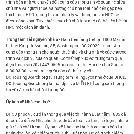
trình bán nhà và chuyển đổi; cung cấp thông tin về quan hệ giữa
chủ nhà và người thuê, và hướng chủ nhà loại nhỏ đến gặp bên
thích hợp. HPO không tư vấn pháp lý và thông tin với HPO sẽ
được công khai. Tuy nhiên, các chủ nhà loại nhỏ có thể liên hệ với
HPO một cách ẩn danh.
Trung tâm Tài nguyên nhà ở
- Nằm trên tầng trệt tại 1800 Martin
Luther King, Jr Avenue, SE, Washington, DC 20020, trung tâm
cung cấp thông tin cho người thuê nhà và chủ nhà về các chương
trình và dịch vụ của cơ quan. Có thể tiếp xúc với trung tâm qua
điện thoại số (202) 442-9505 mở cửa từ thứ Hai đến thứ Sáu từ
8:30-03:30. Ngoài ra, người dân có thể truy cập
DCHousingSearch.org từ Trung tâm Tài nguyện nhà ở của DHCD.
DCHousingSearch.org là một dịch vụ MIỄN PHÍ cung cấp thông
tin về các cơ hội nhà ở trong DC.
Ủy ban về Nhà cho thuê
DHCD phục vụ cư dân thông qua việc thi hành Luật năm 1985 đã
được sửa đổi về Nhà cho thuê, để bảo toàn và tăng số lượng nhà ở
giá rẻ có chất lượng. Ủy ban về Nhà cho thuê là cơ quan bán-tư
pháp độc lập, có nhiệm vụ thực thi Luật này. Họ có trách nhiệm