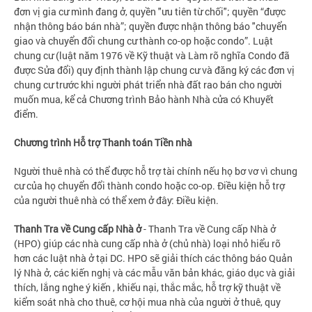
đơn vị gia cư mình đang ở, quyền "ưu tiên từ chối"; quyền “được
nhận thông báo bán nhà”; quyền được nhận thông báo "chuyển
giao và chuyển đổi chung cư thành co-op hoặc condo”. Luật
chung cư (luật năm 1976 về Kỹ thuật và Làm rõ nghĩa Condo đã
được Sửa đổi) quy định thành lập chung cư và đăng ký các đơn vị
chung cư trước khi người phát triển nhà đất rao bán cho người
muốn mua, kể cả Chương trình Bảo hành Nhà cửa có Khuyết
điểm.
Chương trình Hỗ trợ Thanh toán Tiền nhà
Người thuê nhà có thể được hỗ trợ tài chính nếu họ bơ vơ vì chung
cư của họ chuyển đổi thành condo hoặc co-op. Điều kiện hỗ trợ
của người thuê nhà có thể xem ở đây: Điều kiện.
Thanh Tra về Cung cấp Nhà ở
- Thanh Tra về Cung cấp Nhà ở
(HPO) giúp các nhà cung cấp nhà ở (chủ nhà) loại nhỏ hiểu rõ
hơn các luật nhà ở tại DC. HPO sẽ giải thích các thông báo Quản
lý Nhà ở, các kiến nghị và các mẫu văn bản khác, giáo dục và giải
thích, lắng nghe ý kiến , khiếu nại, thắc mắc, hỗ trợ kỹ thuật về
kiểm soát nhà cho thuê, cơ hội mua nhà của người ở thuê, quy