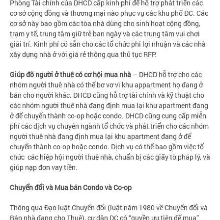
Phòng Tài chính của DHCD cấp kinh phí để hỗ trợ phát triển các
cơ sở cộng đồng và thương mại nào phục vụ các khu phố DC. Các
cơ sở này bao gồm các tòa nhà dùng cho sinh hoạt cộng đồng,
trạm y tế, trung tâm giữ trẻ ban ngày và các trung tâm vui chơi
giải trí. Kinh phí có sẵn cho các tổ chức phi lợi nhuận và các nhà
xây dựng nhà ở với giá rẻ thông qua thủ tục RFP.
Giúp đỡ người ở thuê có cơ hội mua nhà
– DHCD hỗ trợ cho các
nhóm người thuê nhà có thể bơ vơ vì khu appartment họ đang ở
bán cho người khác. DHCD cũng hỗ trợ tài chính và kỹ thuật cho
các nhóm người thuê nhà đang định mua lại khu apartment đang
ở để chuyển thành co-op hoặc condo. DHCD cũng cung cấp miễn
phí các dịch vụ chuyên ngành tổ chức và phát triển cho các nhóm
người thuê nhà đang định mua lại khu apartment đang ở để
chuyển thành co-op hoặc condo. Dịch vụ có thể bao gồm việc tổ
chức các hiệp hội người thuê nhà, chuẩn bị các giấy tờ pháp lý, và
giúp nạp đơn vay tiền.
Chuyển đổi và Mua bán Condo và Co-op
Thông qua Đạo luật Chuyển đổi (luật năm 1980 về Chuyển đổi và
Bán nhà đang cho Thuê), cư dân DC có “quyền ưu tiên để mua”