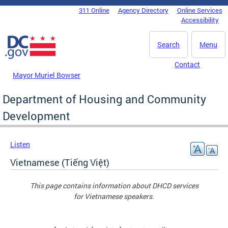
Skip to main content
311 Online
Agency Directory
Online Services
DC Agency Top Menu
Accessibility
Search
Menu
Contact
Mayor Muriel Bowser
Department of Housing and Community
Development
Listen
Vietnamese (Tiếng Việt)
This page contains information about DHCD services
for Vietnamese speakers.