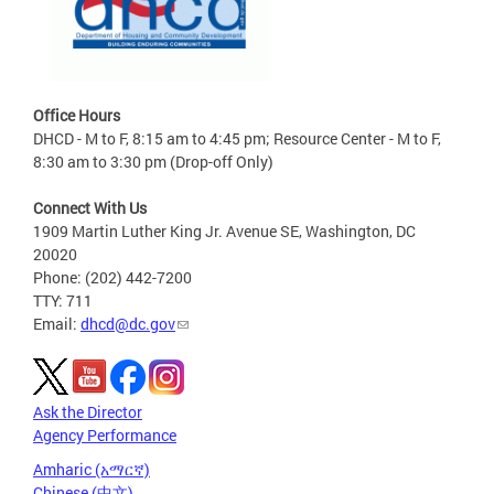
Office Hours
DHCD - M to F, 8:15 am to 4:45 pm; Resource Center - M to F,
8:30 am to 3:30 pm (Drop-off Only)
Connect With Us
1909 Martin Luther King Jr. Avenue SE, Washington, DC
20020
Phone: (202) 442-7200
TTY: 711
Email:
dhcd@dc.gov
Ask the Director
Agency Performance
Amharic (አማርኛ)
Chinese (中文)