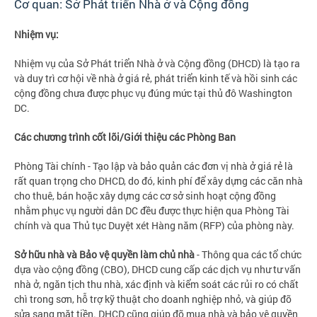
Cơ quan: Sở Phát triển Nhà ở và Cộng đồng
Nhiệm vụ:
Nhiệm vụ của Sở Phát triển Nhà ở và Cộng đồng (DHCD) là tạo ra
và duy trì cơ hội về nhà ở giá rẻ, phát triển kinh tế và hồi sinh các
cộng đồng chưa được phục vụ đúng mức tại thủ đô Washington
DC.
Các chương trình cốt lõi/Giới thiệu các Phòng Ban
Phòng Tài chính - Tạo lập và bảo quản các đơn vị nhà ở giá rẻ là
rất quan trọng cho DHCD, do đó, kinh phí để xây dựng các căn nhà
cho thuê, bán hoặc xây dựng các cơ sở sinh hoạt cộng đồng
nhằm phục vụ người dân DC đều được thực hiện qua Phòng Tài
chính và qua Thủ tục Duyệt xét Hàng năm (RFP) của phòng này.
Sở hữu nhà và Bảo vệ quyền làm chủ nhà
- Thông qua các tổ chức
dựa vào cộng đồng (CBO), DHCD cung cấp các dịch vụ như tư vấn
nhà ở, ngăn tịch thu nhà, xác định và kiểm soát các rủi ro có chất
chì trong sơn, hỗ trợ kỹ thuật cho doanh nghiệp nhỏ, và giúp đỡ
sửa sang mặt tiền. DHCD cũng giúp đỡ mua nhà và bảo vệ quyền