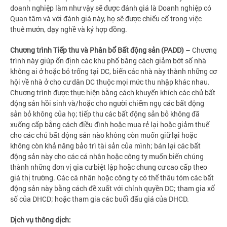
doanh nghiệp làm như vậy sẽ được đánh giá là Doanh nghiệp có
Quan tâm và với đánh giá này, họ sẽ được chiếu cố trong việc
thuê mướn, dạy nghề và ký hợp đồng.
Chương trình Tiếp thu và Phân bổ Bất động sản (PADD)
– Chương
trình này giúp ổn định các khu phố bằng cách giảm bớt số nhà
không ai ở hoặc bỏ trống tại DC, biến các nhà này thành những cơ
hội về nhà ở cho cư dân DC thuộc mọi mức thu nhập khác nhau.
Chương trình được thực hiện bằng cách khuyến khích các chủ bất
động sản hồi sinh và/hoặc cho người chiếm ngụ các bất động
sản bỏ không của họ; tiếp thu các bất động sản bỏ không đã
xuống cấp bằng cách điều đình hoặc mua rẻ lại hoặc giảm thuế
cho các chủ bất động sản nào không còn muốn giữ lại hoặc
không còn khả năng bảo trì tài sản của mình; bán lại các bất
động sản này cho các cá nhân hoặc công ty muốn biến chúng
thành những đơn vị gia cư biệt lập hoặc chung cư cao cấp theo
giá thị trường. Các cá nhân hoặc công ty có thể thâu tóm các bất
động sản này bằng cách đề xuất với chính quyền DC; tham gia xổ
số của DHCD; hoặc tham gia các buổi đấu giá của DHCD.
Dịch vụ thông dịch: