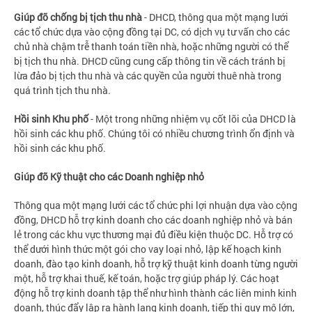
Giúp đỡ chống bị tịch thu nhà
- DHCD, thông qua một mạng lưới
các tổ chức dựa vào cộng đồng tại DC, có dịch vụ tư vấn cho các
chủ nhà chậm trễ thanh toán tiền nhà, hoặc những người có thể
bị tịch thu nhà. DHCD cũng cung cấp thông tin về cách tránh bị
lừa đảo bị tịch thu nhà và các quyền của người thuê nhà trong
quá trình tịch thu nhà.
Hồi sinh Khu phố
- Một trong những nhiệm vụ cốt lõi của DHCD là
hồi sinh các khu phố. Chúng tôi có nhiều chương trình ổn định và
hồi sinh các khu phố.
Giúp đỡ Kỹ thuật cho các Doanh nghiệp nhỏ
Thông qua một mạng lưới các tổ chức phi lợi nhuận dựa vào cộng
đồng, DHCD hỗ trợ kinh doanh cho các doanh nghiệp nhỏ và bán
lẻ trong các khu vực thương mại đủ điều kiện thuộc DC. Hỗ trợ có
thể dưới hình thức một gói cho vay loại nhỏ, lập kế hoạch kinh
doanh, đào tạo kinh doanh, hỗ trợ kỹ thuật kinh doanh từng người
một, hỗ trợ khai thuế, kế toán, hoặc trợ giúp pháp lý. Các hoạt
động hỗ trợ kinh doanh tập thể như hình thành các liên minh kinh
doanh, thúc đẩy lập ra hành lang kinh doanh, tiếp thị quy mô lớn,