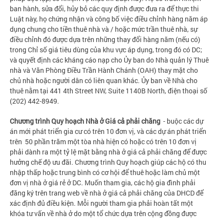
ban hành, sửa đổi, hủy bỏ các quy định được đưa ra để thực thi
Luật này, họ chứng nhận và công bố việc điều chỉnh hàng năm áp
dụng chung cho tiền thuê nhà và / hoặc mức trần thuê nhà, sự
điều chỉnh đó được dựa trên những thay đổi hàng năm (nếu có)
trong Chỉ số giá tiêu dùng của khu vực áp dụng, trong đó có DC;
và quyết định các kháng cáo nạp cho Ủy ban do Nhà quản lý Thuê
nhà và Văn Phòng Điều Trần Hành Chánh (OAH) thay mặt cho
chủ nhà hoặc người dân có liên quan khác. Ủy ban về Nhà cho
thuê nằm tại 441 4th Street NW, Suite 1140B North, điện thoại số
(202) 442-8949.
Chương trình Quy hoạch Nhà ở Giá cả phải chăng
- buộc các dự
án mới phát triển gia cư có trên 10 đơn vị, và các dự án phát triển
trên 50 phần trăm một tòa nhà hiện có hoặc có trên 10 đơn vị
phải dành ra một tỷ lệ mặt bằng nhà ở giá cả phải chăng để được
hưởng chế độ ưu đãi. Chương trình Quy hoạch giúp các hộ có thu
nhập thấp hoặc trung bình có cơ hội để thuê hoặc làm chủ một
đơn vị nhà ở giá rẻ ở DC. Muốn tham gia, các hộ gia đình phải
đăng ký trên trang web về nhà ở giá cả phải chăng của DHCD để
xác định đủ điều kiện. Mỗi người tham gia phải hoàn tất một
khóa tư vấn về nhà ở do một tổ chức dựa trên cộng đồng được