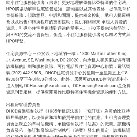
助小住宅服務提供者（房東）更好地理解哥倫比亞特區的住宅法。
HPO將協助解釋住宅監管通知、請願書以及其他表格，提供教育和
宣傳服務，傾聽意見、申訴和問題，提供租金控制、承租人購屋機
會以及出售和轉換程序的技術援助；提供有關房東-承租人資源的
資訊，引導小住宅房東找到適當的當事人。HPO不提供法律諮詢，
與HPO的交流不會保密。但是，小住宅服務提供者可以匿名方式與
HPO聯繫。
住宅資源中心 — 位於以下地址的一樓：1800 Martin Luther King,
Jr. Avenue, SE, Washington, DC 20020，向承租人和房東提供有關
該機構的計劃和服務資訊。可打電話與住宅資源中心聯繫，電話號
碼 (202) 442-9505。DHCD住宅資源中心於星期一至星期五上午8
時30分至下午3時30分辦公。此外，居民可從DHCD住宅資源中心
進入網站 DCHousingSearch.com。DCHousingSearch.com是免費
資訊刊登服務，提供查閱哥倫比亞特區住宅機會資訊的便利方法。
出租房管理委員會
DHCD透過強制執行《1985年租房法案》（修訂版）為哥倫比亞特
區居民服務，以便保留和增加優質平價住宅的供應。出租房管理委
員會是獨立的準司法機構，承擔強制執行《法案》的職責。該機構
負責發佈、修訂和廢除為強制執行《法案》發出的規定；該機構認
證和發佈房租和/或租金上限一般適用性年度調整，該年度調整係