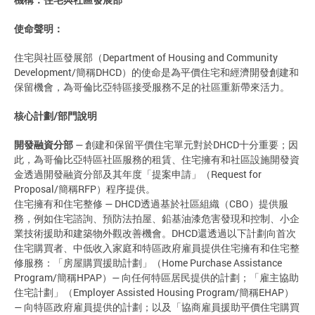
使命聲明：
住宅與社區發展部（Department of Housing and Community
Development/簡稱DHCD）的使命是為平價住宅和經濟開發創建和
保留機會，為哥倫比亞特區接受服務不足的社區重新帶來活力。
核心計劃/部門說明
開發融資分部
— 創建和保留平價住宅單元對於DHCD十分重要；因
此，為哥倫比亞特區社區服務的租賃、住宅擁有和社區設施開發資
金透過開發融資分部及其年度「提案申請」（Request for
Proposal/簡稱RFP）程序提供。
住宅擁有和住宅整修 — DHCD透過基於社區組織（CBO）提供服
務，例如住宅諮詢、預防法拍屋、鉛基油漆危害發現和控制、小企
業技術援助和建築物外觀改善機會。DHCD還透過以下計劃向首次
住宅購買者、中低收入家庭和特區政府雇員提供住宅擁有和住宅整
修服務：「房屋購買援助計劃」（Home Purchase Assistance
Program/簡稱HPAP）— 向任何特區居民提供的計劃；「雇主協助
住宅計劃」（Employer Assisted Housing Program/簡稱EHAP）
— 向特區政府雇員提供的計劃；以及「協商雇員援助平價住宅購買