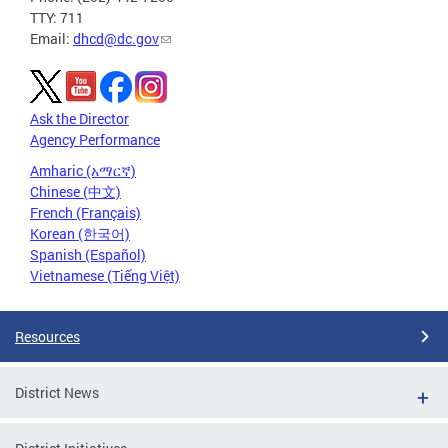
TTY: 711
Email:
dhcd@dc.gov
Ask the Director
Agency Performance
Amharic (አማርኛ)
Chinese (中文)
French (Français)
Korean (한국어)
Spanish (Español)
Vietnamese (Tiếng Việt)
Resources
District News