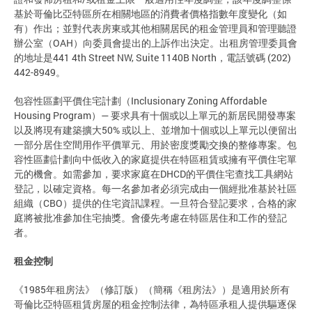
基於哥倫比亞特區所在相關地區的消費者價格指數年度變化（如
有）作出；並對代表房東或其他相關居民的租金管理員和管理聽證
辦公室（OAH）向委員會提出的上訴作出決定。出租房管理委員會
的地址是441 4th Street NW, Suite 1140B North，電話號碼 (202)
442-8949。
包容性區劃平價住宅計劃（Inclusionary Zoning Affordable
Housing Program）— 要求具有十個或以上單元的新居民開發專案
以及將現有建築擴大50% 或以上、並增加十個或以上單元以便留出
一部分居住空間用作平價單元、用於密度獎勵交換的整修專案。包
容性區劃計劃向中低收入的家庭提供在特區租賃或擁有平價住宅單
元的機會。如需參加，要求家庭在DHCD的平價住宅查找工具網站
登記，以確定資格。每一名參加者必須完成由一個經批准基於社區
組織（CBO）提供的住宅資訊課程。一旦符合登記要求，合格的家
庭將被批准參加住宅抽獎。會優先考慮在特區居住和工作的登記
者。
租金控制
《1985年租房法》（修訂版）（簡稱《租房法》）是適用於所有
哥倫比亞特區租賃房屋的租金控制法律，為特區承租人提供驅逐保