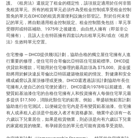
護。《租房法》還規定了租金的穩定性，該項規定適用於任何非豁
免租賃單元。所有的租賃單元必須作為受租金控制或享受租金控制
豁免的單元在DHCD的租賃房屋便利設施分部登記。對於任何未登
記的單元，將自動適用租金控制規定。租金控制豁免包括：單元享
受聯邦或特區補助、1975年之後建造、由自然人擁有（即並非公
司擁有）、且該人士在特區擁有四套以內出租單元和/或在《租房
法》生效時單元空置。
住宅整修 — DHCD提供幾項計劃，協助合格的獨立屋住宅擁有人進
行重要的修理，使住宅符合哥倫比亞特區住宅規範標準。DHCD提
供貸款和撥款，可能用於住宅修理的最高款項為 $75,000。資金援
助將用於解決違反哥倫比亞特區建築物規範的情況、對健康和安全
構成威脅以及屋頂修理或更換。DHCD還透過該項計劃協助年長住
宅擁有人使自己的住宅便於通行。DHCD還向1978年以前建造、有
變質鉛基油漆住宅的合格住宅擁有人和投資擁有人每個住宅單元最
多提供 $17,500，消除此類住宅的鉛害。例如，華盛頓無鉛害計劃
協助進行住宅測試，以便確定住宅內是否有變質鉛基油漆。住宅擁
有人或承租人必須是中低收入者才有資格參加。物業中必須有一名
六歲以下兒童居住，如果是租賃物業，則必須是向有六歲以下兒童
的家庭租賃的物業。有孕婦居住的單元也可能有資格享受資助。