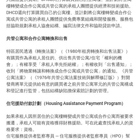
樓轉變成合作公寓或共管公寓的承租人團體提供經濟和技術援助。
DHCD還向打算購買自己的公寓樓、並計劃將公寓樓轉變成合作公
寓或共管公寓的承租人團體提供免費專業組織和開發服務。服務包
括協助規劃承租人協會結構、編寫法律文件和協助貸款申請。
共管公寓和合作公寓轉換和出售
特區居民透過《轉換法案》（《1980年租房轉換和出售法案》）
有購買作為承租人居住的、供出售共管公寓/住宅「權利的機
會」；有權享受「承租人率先拒絕權」；有權收到「出售通知」；
收到「將物業轉讓和轉換成合作公寓或共管公寓」的通知。《共管
公寓法案》（《1976年共管公寓法案技術與解釋修訂版》）對開
發商將單元提供給有意的購買者之前共管公寓單元的共管公寓構成
和登記進行監管，包括結構缺陷擔保索賠計劃的管理。
住宅援助付款計劃（Housing Assistance Payment Program）
如果承租人因所居住的公寓樓轉變成共管公寓或合作公寓而被要求
搬遷，承租人可能有資格獲得財務援助。可在此處查找承租人的資
格要求：資格。
住宅服務提供者監察專員 — 住宅服務提供者監察專員（HPO）幫