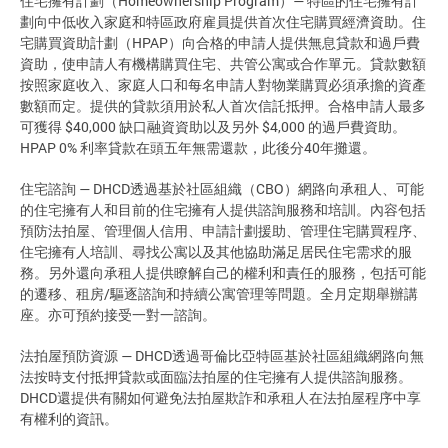
住宅擁有計劃（Homeownership Program）— 特區的住宅擁有計
劃向中低收入家庭和特區政府雇員提供首次住宅購買經濟資助。住
宅購買資助計劃（HPAP）向合格的申請人提供無息貸款和過戶費
資助，使申請人有機構購買住宅、共管公寓或合作單元。貸款數額
按照家庭收入、家庭人口和每名申請人對物業購買必須承擔的資產
數額而定。提供的貸款須用於私人首次信託抵押。合格申請人最多
可獲得 $40,000 缺口融資資助以及另外 $4,000 的過戶費資助。
HPAP 0% 利率貸款在頭五年無需還款，此後分40年攤還。
住宅諮詢 — DHCD透過基於社區組織（CBO）網路向承租人、可能
的住宅擁有人和目前的住宅擁有人提供諮詢服務和培訓。內容包括
預防法拍屋、管理個人信用、申請計劃援助、管理住宅購買程序、
住宅擁有人培訓、尋找公寓以及其他協助滿足居民住宅需求的服
務。另外還向承租人提供瞭解自己的權利和責任的服務，包括可能
的遷移、租房/驅逐諮詢和持續公寓管理等問題。全月定期舉辦講
座。亦可預約接受一對一諮詢。
法拍屋預防資源 — DHCD透過哥倫比亞特區基於社區組織網路向無
法按時支付抵押貸款或面臨法拍屋的住宅擁有人提供諮詢服務。
DHCD還提供有關如何避免法拍屋欺詐和承租人在法拍屋程序中享
有權利的資訊。