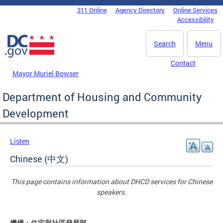
Skip to main content
311 Online
Agency Directory
Online Services
DC Agency Top Menu
Accessibility
Search
Menu
Contact
Mayor Muriel Bowser
Department of Housing and Community
Development
Listen
Chinese (中文)
This page contains information about DHCD services for Chinese
speakers.
機構：住宅與社區發展部