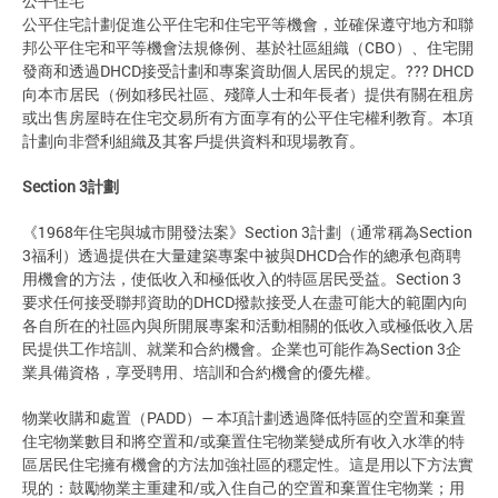
公平住宅
公平住宅計劃促進公平住宅和住宅平等機會，並確保遵守地方和聯
邦公平住宅和平等機會法規條例、基於社區組織（CBO）、住宅開
發商和透過DHCD接受計劃和專案資助個人居民的規定。??? DHCD
向本市居民（例如移民社區、殘障人士和年長者）提供有關在租房
或出售房屋時在住宅交易所有方面享有的公平住宅權利教育。本項
計劃向非營利組織及其客戶提供資料和現場教育。
Section 3計劃
《1968年住宅與城市開發法案》Section 3計劃（通常稱為Section
3福利）透過提供在大量建築專案中被與DHCD合作的總承包商聘
用機會的方法，使低收入和極低收入的特區居民受益。Section 3
要求任何接受聯邦資助的DHCD撥款接受人在盡可能大的範圍內向
各自所在的社區內與所開展專案和活動相關的低收入或極低收入居
民提供工作培訓、就業和合約機會。企業也可能作為Section 3企
業具備資格，享受聘用、培訓和合約機會的優先權。
物業收購和處置（PADD）— 本項計劃透過降低特區的空置和棄置
住宅物業數目和將空置和/或棄置住宅物業變成所有收入水準的特
區居民住宅擁有機會的方法加強社區的穩定性。這是用以下方法實
現的：鼓勵物業主重建和/或入住自己的空置和棄置住宅物業；用