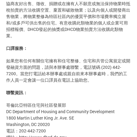
協商友好出售、徵收、捐贈或在擁有人不願意或無法保持物業時抵
稅拍賣的方法收購空置、棄置和破敗物業；以及向個人或開發商出
售物業，將物業整修為特區社區內的優質平價和市場費率獨立屋
和/或多戶可供出售的住宅。有意收購此類物業的個人或企業可用
招標報價、DHCD發起的抽獎或DHCD物業拍賣方法收購此類物
業。
口譯服務：
如果您有任何有關住宅擁有和住宅整修、住宅和共管公寓規定或開
發融資方面的問題，請與本辦事處聯繫，電話號碼 (202) 442-
7200。當您打電話給本辦事處或親自前來本辦事處時，我們的工
作人員一定會讓一位口譯員在電話上協助您。
聯繫資訊：
哥倫比亞特區住宅與社區發展部
DC Department of Housing and Community Development
1800 Martin Luther King Jr. Ave. SE
Washington, DC 20020
電話：202-442-7200