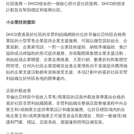
社區復興 — DHCD使命的一個核心部分是社區復興。DHCD的很多
計劃旨在幫助穩定和復興社區。
小企業技術援助
DHCD透過基於社區的非營利組織網路向位於哥倫比亞特區合格商
業區的小型零售企業提供企業支援服務。可能以微型貸款組合、企
業規劃、企業家培訓、一對一企業技術援助、納稅準備協助、會計
協助或法律協助的形式提供服務。亦鼓勵開展集體企業支援活動，
例如組成企業聯盟、企業走廊推廣、大眾行銷、數量折扣和集體空
間管理。任何向社區企業授權並促進企業增長但不直接提供費用補
貼的企業支援活動都有資格接受支援。本項計劃中的基於社區非營
利組織位於特區各地的辦事處內。
店面外觀改善
哥倫比亞特區中低收入零售/商業區的店面外觀改善專案由合格的
基於社區非營利組織開展。非營利組織在整個店面整修過程中向企
業主和/或物業主提供專業設計和建築服務。位於目標區域內的合
格企業主和/或商業物業主可接受資金匹配撥款，用於一般修理/維
護和門窗、標誌、店面系統、遮陽篷和照明設備安裝。