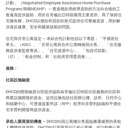
計劃」 （Negotiated Employee Assistance Home Purchase
Program/簡稱NEAHP）— 透過撥款用經濟資助的方法向合格的工
會雇員提供援助，用於在哥倫比亞特區購買主要居所。爲了保留住
宅擁有權，DHCD以撥款和貸款的形式提供住宅整修資源，用於解
決違反健康、安全和建築規範的問題。
住宅與共管公寓規定 — 本綜合性計劃包括以下專題：「平價居住
單元」（ADU）、「共管公寓與合作公寓轉換與出售」、「住宅服
務提供者監察專員」、「住宅資源中心」、「包容式區劃」
（IZ）、「租金控制」和「出租房管理委員會」。
服務：
社區設施融資
DHCD的開發融資分部提供協助為哥倫比亞特區社區服務的社區和
商業設施開發的資金。這些設施包括社區辦公樓、診所、日托中心
和娛樂中心。可透過提案申請（RFP）程序向非營利組織和平價住
宅非營利開發商提供資金。
承租人購屋資助機會
— DHCD向因公寓樓出售面臨搬遷威脅的承租
人團體提供資助。DHCD向打算購買自己的公寓樓、並計劃將公寓